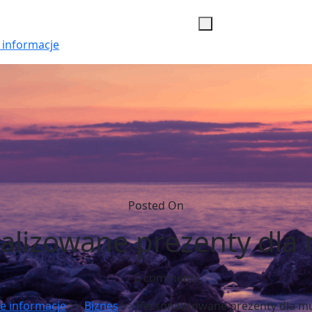
 informacje
Posted On
alizowane prezenty dla
0 comments
e informacje
>>
Biznes
>> Personalizowane prezenty dla m