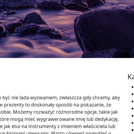
K
 być nie lada wyzwaniem, zwłaszcza gdy chcemy, aby
ne prezenty to doskonały sposób na pokazanie, że
bie. Możemy rozważyć różnorodne opcje, takie jak
tóre mogą mieć wygrawerowane imię lub dedykację.
 jak etui na instrumenty z imieniem właściciela lub
z ulubionymi utworami. Warto również pomyśleć o