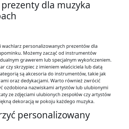
 prezenty dla muzyka
pach
ki wachlarz personalizowanych prezentów dla
o upominku. Możemy zacząć od instrumentów
idualnym grawerem lub specjalnym wykończeniem.
r czy skrzypiec z imieniem właściciela lub datą
ategorią są akcesoria do instrumentów, takie jak
orami oraz dedykacjami. Warto również zwrócić
yć ozdobiona nazwiskami artystów lub ulubionymi
aty ze zdjęciami ulubionych zespołów czy artystów
 piękną dekoracją w pokoju każdego muzyka.
rzyć personalizowany