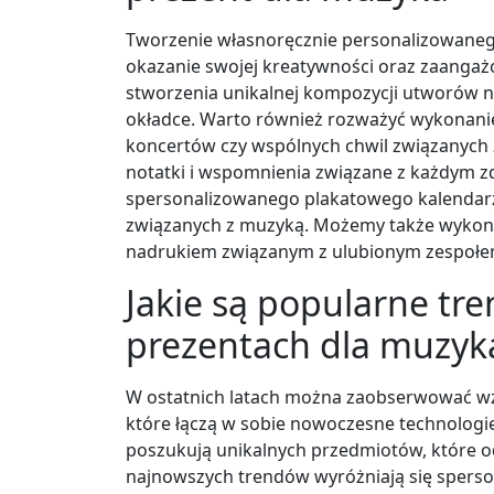
Tworzenie własnoręcznie personalizowaneg
okazanie swojej kreatywności oraz zaang
stworzenia unikalnej kompozycji utworów na
okładce. Warto również rozważyć wykonanie
koncertów czy wspólnych chwil związanych
notatki i wspomnienia związane z każdym z
spersonalizowanego plakatowego kalendarza
związanych z muzyką. Możemy także wykona
nadrukiem związanym z ulubionym zespołem
Jakie są popularne tr
prezentach dla muzyk
W ostatnich latach można zaobserwować wz
które łączą w sobie nowoczesne technologie
poszukują unikalnych przedmiotów, które od
najnowszych trendów wyróżniają się sperso