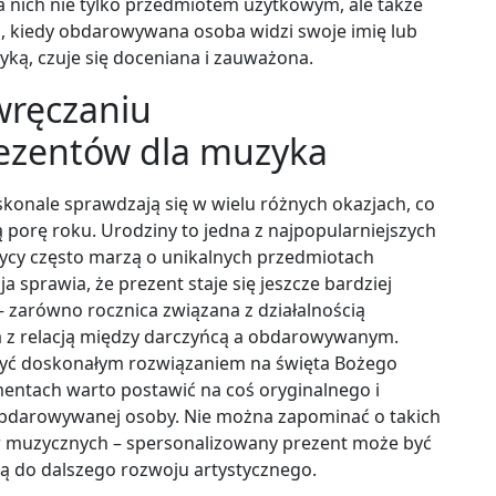
a nich nie tylko przedmiotem użytkowym, ale także
o, kiedy obdarowywana osoba widzi swoje imię lub
ką, czuje się doceniana i zauważona.
 wręczaniu
ezentów dla muzyka
onale sprawdzają się w wielu różnych okazjach, co
porę roku. Urodziny to jedna z najpopularniejszych
ycy często marzą o unikalnych przedmiotach
a sprawia, że prezent staje się jeszcze bardziej
– zarówno rocznica związana z działalnością
ana z relacją między darczyńcą a obdarowywanym.
yć doskonałym rozwiązaniem na święta Bożego
entach warto postawić na coś oryginalnego i
 obdarowywanej osoby. Nie można zapominać o takich
ów muzycznych – spersonalizowany prezent może być
ą do dalszego rozwoju artystycznego.