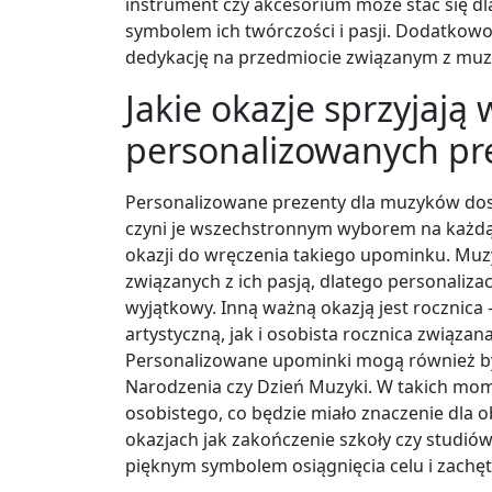
instrument czy akcesorium może stać się dl
symbolem ich twórczości i pasji. Dodatkow
dedykację na przedmiocie związanym z muzy
Jakie okazje sprzyjają
personalizowanych pr
Personalizowane prezenty dla muzyków dosk
czyni je wszechstronnym wyborem na każdą 
okazji do wręczenia takiego upominku. Muz
związanych z ich pasją, dlatego personalizacj
wyjątkowy. Inną ważną okazją jest rocznica 
artystyczną, jak i osobista rocznica związ
Personalizowane upominki mogą również b
Narodzenia czy Dzień Muzyki. W takich mom
osobistego, co będzie miało znaczenie dla
okazjach jak zakończenie szkoły czy studi
pięknym symbolem osiągnięcia celu i zachęt