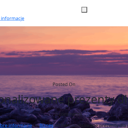
 informacje
Posted On
onalizowane prezenty dl
0 comments
bre informacje
>>
Biznes
>> Personalizowane prezenty dla 