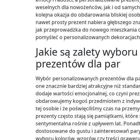
weselnych dla nowożeńców, jak i od samych
kolejna okazja do obdarowania bliskiej oso
nawet prosty prezent nabiera głębszego z
jak przeprowadzka do nowego mieszkania 
pomyśleć o personalizowanych dekoracjach
Jakie są zalety wybor
prezentów dla par
Wybór personalizowanych prezentów dla par n
one znacznie bardziej atrakcyjne niż stand
dodaje wartości emocjonalnej, co czyni pre
obdarowujemy kogoś przedmiotem z indywi
tej osobie i że poświęciliśmy czas na przem
prezenty często stają się pamiątkami, które
sentymentalna rośnie z upływem lat. Ponad
dostosowane do gustu i zainteresowań pary,
wyboru kolorów, wzorów czy treści grawer