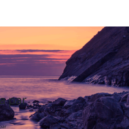
a par
par