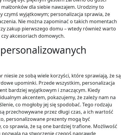
 małżonków dla siebie nawzajem. Urodziny to
by czymś wyjątkowym; personalizacja sprawia, że
naczenia. Nie można zapominać o takich momentach
czy zakup pierwszego domu – wtedy również warto
 czy akcesoriach domowych.
u personalizowanych
iesie ze sobą wiele korzyści, które sprawiają, że są
ardowe upominki. Przede wszystkim, personalizacja
zent bardziej wyjątkowym i znaczącym. Kiedy
dualnym akcentem, pokazujemy, że zależy nam na
yślenie, co mogłoby jej się spodobać. Tego rodzaju
 są przechowywane przez długi czas, a ich wartość
to, personalizowane prezenty mogą być
 co sprawia, że są one bardziej trafione. Możliwość
u pozwala na stworzenie czegoś naprawdę