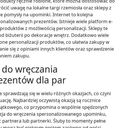
produkty ręcznie robione, które można dostosować do
ócić uwagę na lokalne targi rzemiosła oraz sklepy z
e pomysły na upominki. Internet to kolejna
nalizowanych prezentów. Istnieje wiele platform e-
produktów z możliwością personalizacji. Sklepy te
d biżuterii po dekoracje wnętrz. Dodatkowo wiele
one personalizacji produktów, co ułatwia zakupy w
nie się z opiniami innych klientów oraz sprawdzenie
aniem zakupu.
e do wręczania
ezentów dla par
 sprawdzają się w wielu różnych okazjach, co czyni
ację. Najbardziej oczywistą okazją są rocznice
jątkowego, co przypomina o wspólnie spędzonych
kazja do wręczenia spersonalizowanego upominku,
 partnera lub partnerki. Śluby to momenty pełne
nty mogą być pięknym gestem zarówno od gości