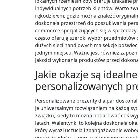
lokalnych rzemieślników oferuje unikalne 
indywidualnych potrzeb klientów. Warto zwr
rękodziełem, gdzie można znaleźć oryginaln
doskonała przestrzeń do poszukiwania perso
commerce specjalizujących się w sprzedaży 
często oferują szeroki wybór przedmiotów o
dużych sieci handlowych ma sekcje poświęc
jednym miejscu. Ważne jest również zapozna
jakości wykonania produktów przed dokon
Jakie okazje są idealn
personalizowanych pr
Personalizowane prezenty dla par doskonale
je uniwersalnym rozwiązaniem na każdą sytu
związku, kiedy to można podarować coś wy
latach. Walentynki to kolejna doskonała o
który wyrazi uczucia i zaangażowanie wobec
emocji i radości, a personalizowane preze