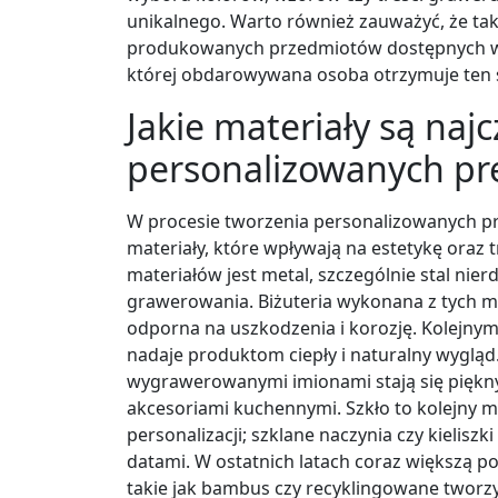
unikalnego. Warto również zauważyć, że tak
produkowanych przedmiotów dostępnych w s
której obdarowywana osoba otrzymuje ten 
Jakie materiały są naj
personalizowanych pr
W procesie tworzenia personalizowanych pr
materiały, które wpływają na estetykę oraz
materiałów jest metal, szczególnie stal nier
grawerowania. Biżuteria wykonana z tych mat
odporna na uszkodzenia i korozję. Kolejny
nadaje produktom ciepły i naturalny wygląd.
wygrawerowanymi imionami stają się piękn
akcesoriami kuchennymi. Szkło to kolejny m
personalizacji; szklane naczynia czy kielis
datami. W ostatnich latach coraz większą p
takie jak bambus czy recyklingowane tworz