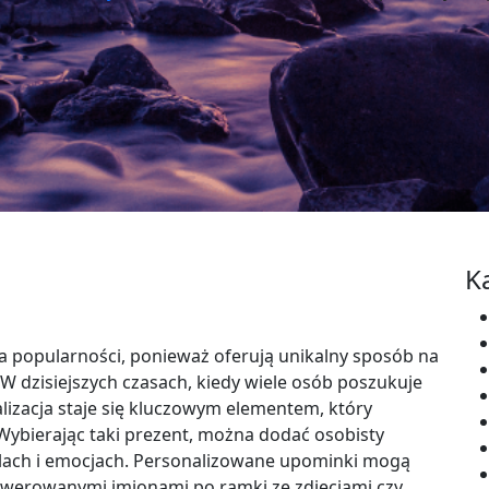
K
a popularności, ponieważ oferują unikalny sposób na
W dzisiejszych czasach, kiedy wiele osób poszukuje
izacja staje się kluczowym elementem, który
 Wybierając taki prezent, można dodać osobisty
ilach i emocjach. Personalizowane upominki mogą
rawerowanymi imionami po ramki ze zdjęciami czy