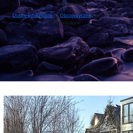
0 comments
Dobre informacje
>>
Obcojęzyczne
>> Polnische
Metallzäune