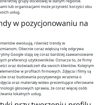
konkretnej grupy docelowej w danym regionie.
mami lub organizacjami może przynieść korzyści obu
oich usług.
endy w pozycjonowaniu na
sumentów ewoluują, również trendy w
zmianom. Obecnie coraz większą rolę odgrywa
rytmy Google stają się coraz bardziej zaawansowane
nych preferencji użytkowników. Oznacza to, że firmy
reści oraz doświadczeń dla swoich klientów. Kolejnym
elementów w profilach firmowych. Zdjęcia i filmy są
ików oraz budowania pozytywnego wrażenia o
djęcia oraz materiały wideo prezentujące oferowane
hnologii głosowych sprawia, że coraz więcej osób
iwania lokalnych usług.
tyki przy tworzeniu profilu