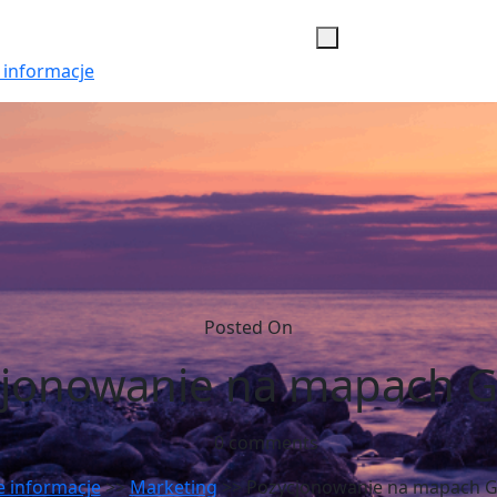
 informacje
Posted On
cjonowanie na mapach G
0 comments
 informacje
>>
Marketing
>> Pozycjonowanie na mapach G