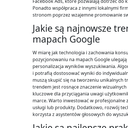
Facebook Ads, które pozwalają dotrzeć do 
Ponadto współpraca z innymi lokalnymi fir
stronom poprzez wzajemne promowanie sw
Jakie są najnowsze tr
mapach Google
W miarę jak technologia i zachowania kon
pozycjonowaniu na mapach Google ulegają 
personalizacja wyników wyszukiwania. Algo
i potrafią dostosować wyniki do indywidual
muszą skupić się na tworzeniu unikalnych t
trendem jest rosnące znaczenie wizualnych 
kluczowe dla przyciągania uwagi użytkown
marce. Warto inwestować w profesjonalne z
usługi lub produkty. Dodatkowo, rozwój tec
korzysta z asystentów głosowych do wyszuk
Jakie są najlepsze prak