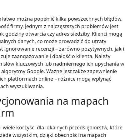
łatwo można popełnić kilka powszechnych błędów,
ść firmy. Jednym z najczęstszych problemów jest
 jak godziny otwarcia czy adres siedziby. Klienci mogą
ualnych danych, co może prowadzić do utraty
st ignorowanie recenzji – zarówno pozytywnych, jak i
uje zaangażowanie i dbałość o klienta. Należy
h słów kluczowych lub nadmiernego ich upychania w
 algorytmy Google. Ważne jest także zapewnienie
ch platformach online – różnice mogą wpłynąć
kach wyszukiwania.
ozycjonowania na mapach
firm
iele korzyści dla lokalnych przedsiębiorstw, które
rzede wszystkim, dzięki obecności na mapach