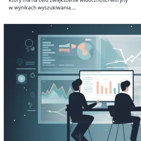
który ma na celu zwiększenie widoczności witryny
w wynikach wyszukiwania.…