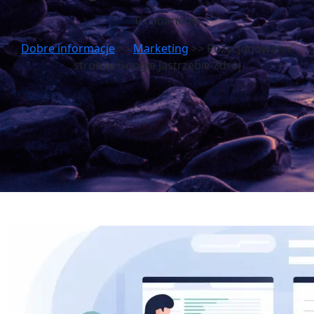
0 comments
Dobre informacje
>>
Marketing
>> Pozycjonowanie
stron w Google Jastrzębie Zdrój