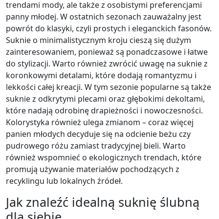
trendami mody, ale także z osobistymi preferencjami
panny młodej. W ostatnich sezonach zauważalny jest
powrót do klasyki, czyli prostych i eleganckich fasonów.
Suknie o minimalistycznym kroju cieszą się dużym
zainteresowaniem, ponieważ są ponadczasowe i łatwe
do stylizacji. Warto również zwrócić uwagę na suknie z
koronkowymi detalami, które dodają romantyzmu i
lekkości całej kreacji. W tym sezonie popularne są także
suknie z odkrytymi plecami oraz głębokimi dekoltami,
które nadają odrobinę drapieżności i nowoczesności.
Kolorystyka również ulega zmianom – coraz więcej
panien młodych decyduje się na odcienie beżu czy
pudrowego różu zamiast tradycyjnej bieli. Warto
również wspomnieć o ekologicznych trendach, które
promują używanie materiałów pochodzących z
recyklingu lub lokalnych źródeł.
Jak znaleźć idealną suknię ślubną
dla siebie