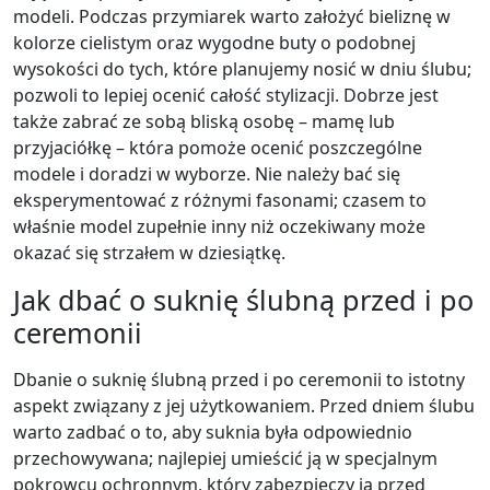
modeli. Podczas przymiarek warto założyć bieliznę w
kolorze cielistym oraz wygodne buty o podobnej
wysokości do tych, które planujemy nosić w dniu ślubu;
pozwoli to lepiej ocenić całość stylizacji. Dobrze jest
także zabrać ze sobą bliską osobę – mamę lub
przyjaciółkę – która pomoże ocenić poszczególne
modele i doradzi w wyborze. Nie należy bać się
eksperymentować z różnymi fasonami; czasem to
właśnie model zupełnie inny niż oczekiwany może
okazać się strzałem w dziesiątkę.
Jak dbać o suknię ślubną przed i po
ceremonii
Dbanie o suknię ślubną przed i po ceremonii to istotny
aspekt związany z jej użytkowaniem. Przed dniem ślubu
warto zadbać o to, aby suknia była odpowiednio
przechowywana; najlepiej umieścić ją w specjalnym
pokrowcu ochronnym, który zabezpieczy ją przed