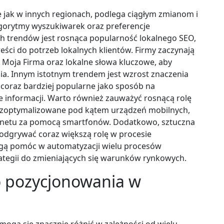
jak w innych regionach, podlega ciągłym zmianom i
lgorytmy wyszukiwarek oraz preferencje
h trendów jest rosnąca popularność lokalnego SEO,
eści do potrzeb lokalnych klientów. Firmy zaczynają
 Moja Firma oraz lokalne słowa kluczowe, aby
nia. Innym istotnym trendem jest wzrost znaczenia
się coraz bardziej popularne jako sposób na
 informacji. Warto również zauważyć rosnącą rolę
ć zoptymalizowane pod kątem urządzeń mobilnych,
ernetu za pomocą smartfonów. Dodatkowo, sztuczna
 odgrywać coraz większą rolę w procesie
ogą pomóc w automatyzacji wielu procesów
tegii do zmieniających się warunków rynkowych.
go pozycjonowania w
ogą się znacznie różnić w zależności od wielu