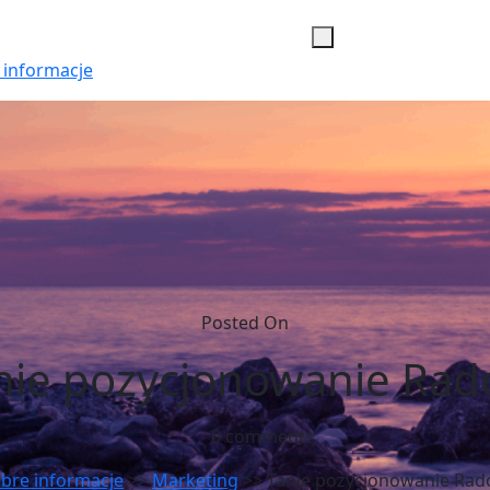
 informacje
Posted On
nie pozycjonowanie Ra
0 comments
bre informacje
>>
Marketing
>> Tanie pozycjonowanie Ra