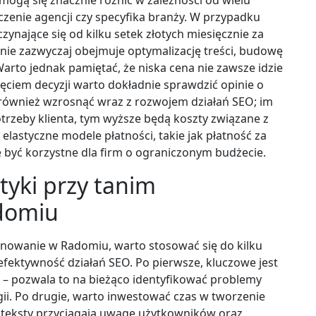
czenie agencji czy specyfika branży. W przypadku
zynające się od kilku setek złotych miesięcznie za
ie zazwyczaj obejmuje optymalizację treści, budowę
rto jednak pamiętać, że niska cena nie zawsze idzie
jęciem decyzji warto dokładnie sprawdzić opinie o
e również wzrosnąć wraz z rozwojem działań SEO; im
rzeby klienta, tym wyższe będą koszty związane z
lastyczne modele płatności, takie jak płatność za
 być korzystne dla firm o ograniczonym budżecie.
ktyki przy tanim
domiu
onowanie w Radomiu, warto stosować się do kilku
efektywność działań SEO. Po pierwsze, kluczowe jest
– pozwala to na bieżąco identyfikować problemy
gii. Po drugie, warto inwestować czas w tworzenie
e teksty przyciągają uwagę użytkowników oraz