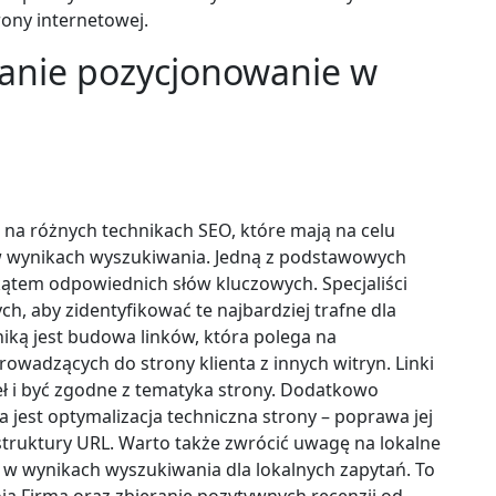
rony internetowej.
 tanie pozycjonowanie w
na różnych technikach SEO, które mają na celu
w wynikach wyszukiwania. Jedną z podstawowych
 kątem odpowiednich słów kluczowych. Specjaliści
, aby zidentyfikować te najbardziej trafne dla
hniką jest budowa linków, która polega na
wadzących do strony klienta z innych witryn. Linki
ł i być zgodne z tematyka strony. Dodatkowo
est optymalizacja techniczna strony – poprawa jej
struktury URL. Warto także zwrócić uwagę na lokalne
i w wynikach wyszukiwania dla lokalnych zapytań. To
ja Firma oraz zbieranie pozytywnych recenzji od