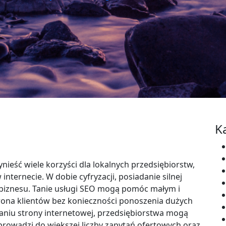
K
eść wiele korzyści dla lokalnych przedsiębiorstw,
nternecie. W dobie cyfryzacji, posiadanie silnej
 biznesu. Tanie usługi SEO mogą pomóc małym i
ona klientów bez konieczności ponoszenia dużych
niu strony internetowej, przedsiębiorstwa mogą
i prowadzi do większej liczby zapytań ofertowych oraz