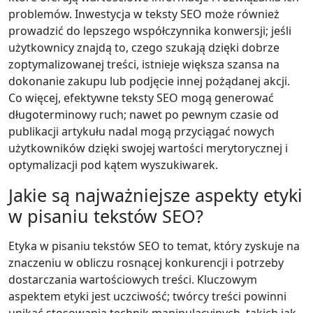
problemów. Inwestycja w teksty SEO może również
prowadzić do lepszego współczynnika konwersji; jeśli
użytkownicy znajdą to, czego szukają dzięki dobrze
zoptymalizowanej treści, istnieje większa szansa na
dokonanie zakupu lub podjęcie innej pożądanej akcji.
Co więcej, efektywne teksty SEO mogą generować
długoterminowy ruch; nawet po pewnym czasie od
publikacji artykułu nadal mogą przyciągać nowych
użytkowników dzięki swojej wartości merytorycznej i
optymalizacji pod kątem wyszukiwarek.
Jakie są najważniejsze aspekty etyki
w pisaniu tekstów SEO?
Etyka w pisaniu tekstów SEO to temat, który zyskuje na
znaczeniu w obliczu rosnącej konkurencji i potrzeby
dostarczania wartościowych treści. Kluczowym
aspektem etyki jest uczciwość; twórcy treści powinni
unikać stosowania technik manipulacyjnych, takich jak