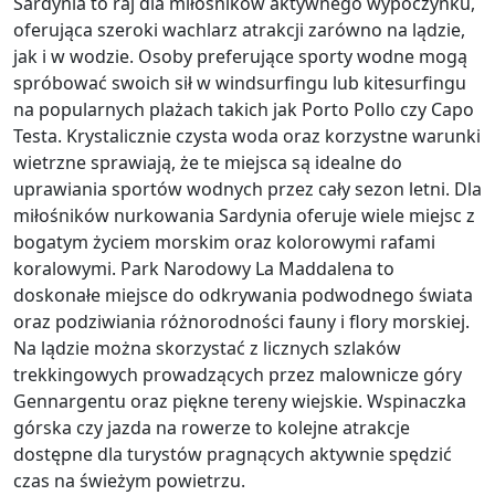
Sardynia to raj dla miłośników aktywnego wypoczynku,
oferująca szeroki wachlarz atrakcji zarówno na lądzie,
jak i w wodzie. Osoby preferujące sporty wodne mogą
spróbować swoich sił w windsurfingu lub kitesurfingu
na popularnych plażach takich jak Porto Pollo czy Capo
Testa. Krystalicznie czysta woda oraz korzystne warunki
wietrzne sprawiają, że te miejsca są idealne do
uprawiania sportów wodnych przez cały sezon letni. Dla
miłośników nurkowania Sardynia oferuje wiele miejsc z
bogatym życiem morskim oraz kolorowymi rafami
koralowymi. Park Narodowy La Maddalena to
doskonałe miejsce do odkrywania podwodnego świata
oraz podziwiania różnorodności fauny i flory morskiej.
Na lądzie można skorzystać z licznych szlaków
trekkingowych prowadzących przez malownicze góry
Gennargentu oraz piękne tereny wiejskie. Wspinaczka
górska czy jazda na rowerze to kolejne atrakcje
dostępne dla turystów pragnących aktywnie spędzić
czas na świeżym powietrzu.