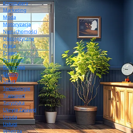
Komputery
Marketing
Moda
Motoryzacja
Nieruchomości
Obcojęzyczne
Praca
Prawo
Przemysł
Rolnictwo
Sklepy
Sport
Technologie
Transport
Turystyka
Ukryte Zajawki
Uroda
Usługi
Wnętrza