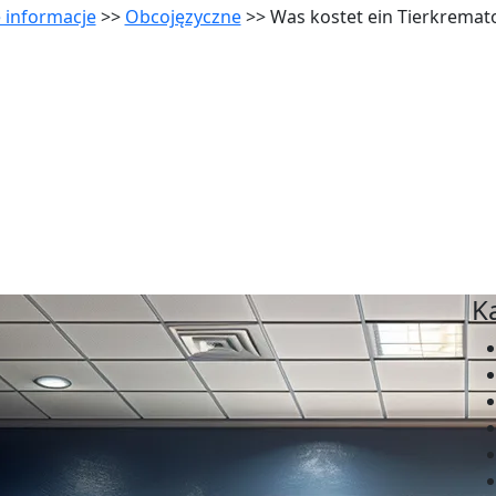
 informacje
>>
Obcojęzyczne
>> Was kostet ein Tierkremat
K