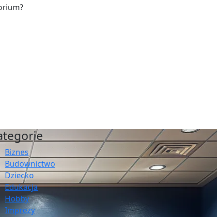
orium?
ategorie
Biznes
Budownictwo
Dziecko
Edukacja
Hobby
Imprezy