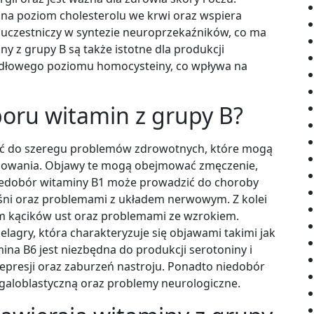
 na poziom cholesterolu we krwi oraz wspiera
uczestniczy w syntezie neuroprzekaźników, co ma
y z grupy B są także istotne dla produkcji
idłowego poziomu homocysteiny, co wpływa na
boru witamin z grupy B?
ić do szeregu problemów zdrowotnych, które mogą
ozowania. Objawy te mogą obejmować zmęczenie,
Niedobór witaminy B1 może prowadzić do choroby
ięśni oraz problemami z układem nerwowym. Z kolei
 kącików ust oraz problemami ze wzrokiem.
agry, która charakteryzuje się objawami takimi jak
ina B6 jest niezbędna do produkcji serotoniny i
epresji oraz zaburzeń nastroju. Ponadto niedobór
loblastyczną oraz problemy neurologiczne.