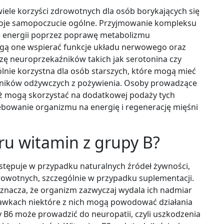
iele korzyści zdrowotnych dla osób borykających się
woje samopoczucie ogólne. Przyjmowanie kompleksu
ę energii poprzez poprawę metabolizmu
ą one wspierać funkcje układu nerwowego oraz
zę neuroprzekaźników takich jak serotonina czy
nie korzystna dla osób starszych, które mogą mieć
adników odżywczych z pożywienia. Osoby prowadzące
eż mogą skorzystać na dodatkowej podaży tych
bowanie organizmu na energię i regenerację mięśni
aru witamin z grupy B?
stępuje w przypadku naturalnych źródeł żywności,
wotnych, szczególnie w przypadku suplementacji.
oznacza, że organizm zazwyczaj wydala ich nadmiar
dawkach niektóre z nich mogą powodować działania
 B6 może prowadzić do neuropatii, czyli uszkodzenia