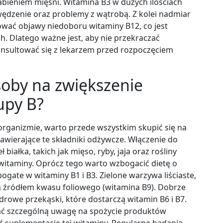
abieniem mięśni. Witamina B3 w dużych ilościach
ędzenie oraz problemy z wątrobą. Z kolei nadmiar
wać objawy niedoboru witaminy B12, co jest
h. Dlatego ważne jest, aby nie przekraczać
nsultować się z lekarzem przed rozpoczęciem
soby na zwiększenie
upy B?
organizmie, warto przede wszystkim skupić się na
wierające te składniki odżywcze. Włączenie do
iałka, takich jak mięso, ryby, jaja oraz rośliny
itaminy. Oprócz tego warto wzbogacić dietę o
ogate w witaminy B1 i B3. Zielone warzywa liściaste,
ym źródłem kwasu foliowego (witamina B9). Dobrze
zdrowe przekąski, które dostarczą witamin B6 i B7.
ać szczególną uwagę na spożycie produktów
 suplementację tej witaminy. Regularne badania