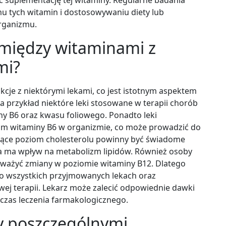
tych witamin i dostosowywaniu diety lub
rganizmu.
e między witaminami z
mi?
cje z niektórymi lekami, co jest istotnym aspektem
a przykład niektóre leki stosowane w terapii chorób
y B6 oraz kwasu foliowego. Ponadto leki
m witaminy B6 w organizmie, co może prowadzić do
ające poziom cholesterolu powinny być świadome
óra ma wpływ na metabolizm lipidów. Również osoby
uważyć zmiany w poziomie witaminy B12. Dlatego
 o wszystkich przyjmowanych lekach oraz
ej terapii. Lekarz może zalecić odpowiednie dawki
czas leczenia farmakologicznego.
zy poszczególnymi