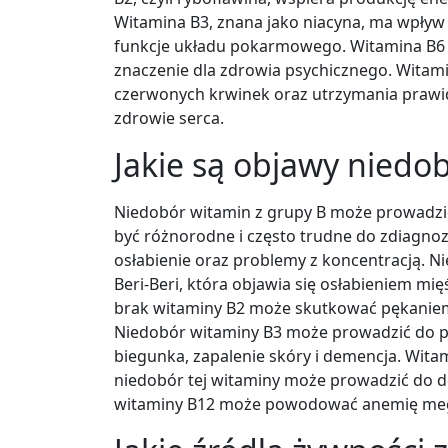
Witamina B3, znana jako niacyna, ma wpływ
funkcje układu pokarmowego. Witamina B6 
znaczenie dla zdrowia psychicznego. Witamin
czerwonych krwinek oraz utrzymania praw
zdrowie serca.
Jakie są objawy niedo
Niedobór witamin z grupy B może prowadz
być różnorodne i często trudne do zdiagn
osłabienie oraz problemy z koncentracją. 
Beri-Beri, która objawia się osłabieniem m
brak witaminy B2 może skutkować pękaniem
Niedobór witaminy B3 może prowadzić do pel
biegunka, zapalenie skóry i demencja. Witam
niedobór tej witaminy może prowadzić do d
witaminy B12 może powodować anemię mega