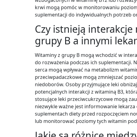
krwi mogą pomóc w monitorowaniu poziomu 
suplementacji do indywidualnych potrzeb o
Czy istnieją interakcj
grupy B a innymi leka
Witaminy z grupy B mogą wchodzić w interak
do rozważenia podczas ich suplementacji. N
serca mogą wpływać na metabolizm witamin
przeciwpadaczkowe mogą zmniejszać pozio
niedoborów. Osoby przyjmujące leki obniż
potencjalnych interakcji z witaminą B3, kt
stosujące leki przeciwcukrzycowe mogą za
niezwykle ważne jest informowanie lekarza
suplementach diety przed rozpoczęciem now
lub monitorować poziomy tych witamin pod
Jakie są różnice międ