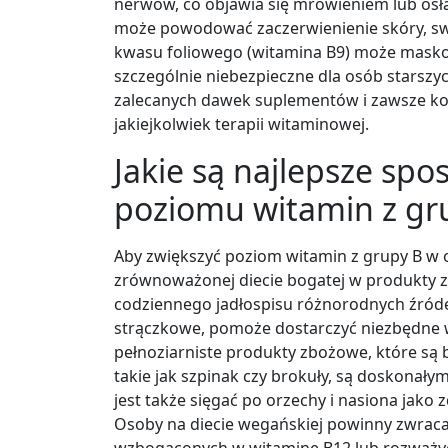
nerwów, co objawia się mrowieniem lub osł
może powodować zaczerwienienie skóry, sw
kwasu foliowego (witamina B9) może masko
szczególnie niebezpieczne dla osób starszyc
zalecanych dawek suplementów i zawsze ko
jakiejkolwiek terapii witaminowej.
Jakie są najlepsze spo
poziomu witamin z gr
Aby zwiększyć poziom witamin z grupy B w 
zrównoważonej diecie bogatej w produkty za
codziennego jadłospisu różnorodnych źródeł b
strączkowe, pomoże dostarczyć niezbędne w
pełnoziarniste produkty zbożowe, które są b
takie jak szpinak czy brokuły, są doskonał
jest także sięgać po orzechy i nasiona jako 
Osoby na diecie wegańskiej powinny zwrac
wzbogaconych w witaminę B12 lub rozważyć