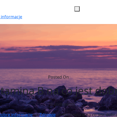
 informacje
Posted On
tamina B na co jest dob
0 comments
obre informacje
>>
Zdrowie
>> Witamina B na co jest dobr