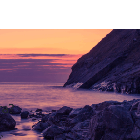
ra?
a?