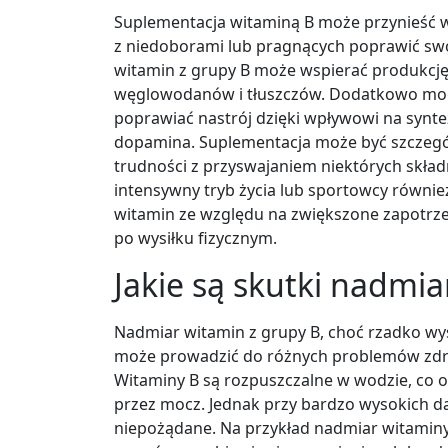
Suplementacja witaminą B może przynieść w
z niedoborami lub pragnących poprawić s
witamin z grupy B może wspierać produkcj
węglowodanów i tłuszczów. Dodatkowo mog
poprawiać nastrój dzięki wpływowi na synte
dopamina. Suplementacja może być szczegól
trudności z przyswajaniem niektórych skł
intensywny tryb życia lub sportowcy równi
witamin ze względu na zwiększone zapotrze
po wysiłku fizycznym.
Jakie są skutki nadmi
Nadmiar witamin z grupy B, choć rzadko wy
może prowadzić do różnych problemów zdro
Witaminy B są rozpuszczalne w wodzie, co 
przez mocz. Jednak przy bardzo wysokich 
niepożądane. Na przykład nadmiar witaminy