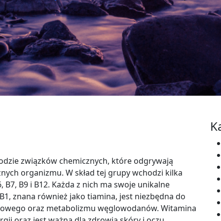
K
wodzie związków chemicznych, które odgrywają
nych organizmu. W skład tej grupy wchodzi kilka
6, B7, B9 i B12. Każda z nich ma swoje unikalne
 B1, znana również jako tiamina, jest niezbędna do
wowego oraz metabolizmu węglowodanów. Witamina
rgii oraz jest ważna dla zdrowia skóry i oczu.