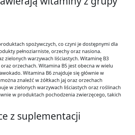
zawierają witaminy z grupy
produktach spożywczych, co czyni je dostępnymi dla
odukty pełnoziarniste, orzechy oraz nasiona.
az zielonych warzywach liściastych. Witaminę B3
oraz orzechach. Witamina B5 jest obecna w wielu
 awokado. Witamina B6 znajduje się głównie w
można znaleźć w żółtkach jaj oraz orzechach
uje w zielonych warzywach liściastych oraz roślinach
ównie w produktach pochodzenia zwierzęcego, takich
ące z suplementacji