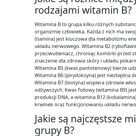
rodzajami witamin B?
Witamina B to grupa kilku różnych substanc
organizmie człowieka. Każda z nich ma swoj
(tiamina) jest kluczowa dla metabolizmu e
układu nerwowego. Witamina B2 (ryboflawina
przeciwutleniacz, chroniąc komórki przed 
znaczenie dla zdrowia skóry i układu poka
Witamina B5 (kwas pantotenowy) bierze udz
Witamina B6 (pirydoksyna) jest niezbędna do
Witamina B7 (biotyna) wspiera zdrowie wł
odżywczych. Kwas foliowy (witamina B9) je
produkcji DNA, a witamina B12 (kobalamina
krwinek oraz funkcjonowaniu układu nerw
Jakie są najczęstsze m
grupy B?