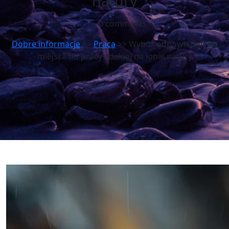
natury
0 comments
Dobre informacje
>>
Praca
>> Wybór odpowiedniego
miejsca do pracy zdalnej na łonie natury