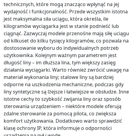
technicznych, które mogą znacząco wpłynąć na jej
wydajność i funkcjonalność. Przede wszystkim istotna
jest maksymalna siła uciągu, która określa, ile
kilogramów wyciągarka jest w stanie podnieść lub
ciągnąć. Zazwyczaj modele przenośne mają siłę uciągu
od kilkuset do kilku tysięcy kilogramów, co pozwala na
dostosowanie wyboru do indywidualnych potrzeb
użytkownika. Kolejnym ważnym parametrem jest
długość liny – im dłuższa lina, tym większy zasięg
działania wyciągarki. Warto również zwrócić uwagę na
materiał wykonania liny; stalowe liny są bardziej
odporne na uszkodzenia mechaniczne, podczas gdy
liny syntetyczne są lżejsze i łatwiejsze w obsłudze. Inne
istotne cechy to szybkość zwijania liny oraz sposób
sterowania urządzeniem – niektóre modele oferują
zdalne sterowanie za pomocą pilota, co zwiększa
komfort użytkowania. Dodatkowo warto sprawdzić
klasę ochrony IP, która informuje o odporności
urządzenia na pył i wodę.