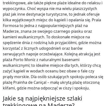
trekkingowe, ale także piękne plaże idealne do relaksu i
wypoczynku. Choć wyspa nie ma wielu piaszczystych
plaż jak inne destynacje turystyczne, to jednak oferuje
kilka wyjątkowych miejsc do kąpieli i opalania się. Praia
Formosa to jedna z najpopularniejszych plaż na
Maderze, znana ze swojego czarnego piasku oraz
kamieni wulkanicznych. To doskonałe miejsce na
spędzenie dnia z rodziną lub przyjaciółmi, gdzie można
korzystać z licznych udogodnień oraz barów
serwujących napoje orzeźwiające. Kolejną atrakcją jest
plaża Porto Moniz z naturalnymi basenami
wulkanicznymi; to idealne miejsce dla tych, którzy chcą
zażyć kąpieli w wodach oceanu bez obaw o fale czy
prądy morskie. Dla osób szukających spokoju poleca się
plażę Prainha de Caniçal – małą ukrytą plażę otoczoną
klifami, gdzie można odpocząć w ciszy i spokoju.
Jakie są najpiękniejsze szlaki
trekkingowe na Maderze?