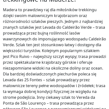
Madera to prawdziwy raj dla miłośników trekkingu
dzięki swoim malowniczym krajobrazom oraz
różnorodności szlaków pieszych. Jednym z najbardziej
znanych szlaków jest Levada do Caldeirão Verde – trasa
prowadząca przez bujną roślinność lasów
wawrzynowych do imponującego wodospadu Caldeirão
Verde. Szlak ten jest stosunkowo łatwy i dostępny dla
większości turystów. Kolejnym popularnym szlakiem
jest Pico Ruivo – najwyższy szczyt wyspy; trasa prowadzi
przez spektakularne krajobrazy górskie i oferuje
niezapomniane widoki na okoliczne doliny oraz ocean.
Dla bardziej doświadczonych piechurów poleca się
Levada das 25 Fontes – szlak prowadzący przez
malownicze tereny pełne wodospadów i źródełek; trasa
ta wymaga dobrej kondycji fizycznej ze względu na
strome podejścia. Inny ciekawy szlak to Vereda da
Ponta de São Lourenço – trasa prowadząca przez
półwysep São Lourenço z panoramicznymi widokami na