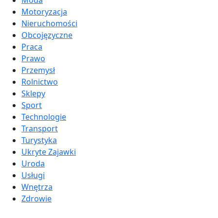
Moda
Motoryzacja
Nieruchomości
Obcojęzyczne
Praca
Prawo
Przemysł
Rolnictwo
Sklepy
Sport
Technologie
Transport
Turystyka
Ukryte Zajawki
Uroda
Usługi
Wnętrza
Zdrowie