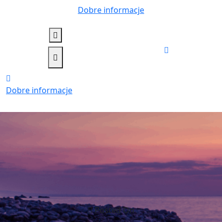
Skip
Dobre informacje
to
content
Dobre informacje
Posted On