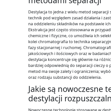
metodami separacji
Destylacja to jedna z wielu metod separacji 
technik pod względem zasad działania i zas
na oddzieleniu składników na podstawie ich
Ekstrakcja jest często stosowana w przypad
chemiczne i fizyczne, co umożliwia ich sel
kolei chromatografia to technika separacyj
fazy stacjonarnej i ruchomej. Chromatografi
jakościowych i ilościowych oraz w badaniac
destylacja koncentruje się głównie na różni
bardziej odpowiednią do separacji cieczy o
metod ma swoje zalety i ograniczenia; wybór
oraz rodzaju substancji do oddzielenia.
Jakie są nowoczesne 
destylacji rozpuszczal
Nowoczesne technologie stosowane w desty