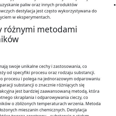
a uzyskanie paliw oraz innych produktów
wczych destylacja jest często wykorzystywana do
użyciem w eksperymentach.
zy różnymi metodami
ników
ają swoje unikalne cechy i zastosowania, co
ży od specyfiki procesu oraz rodzaju substancji.
tego procesu i polega na jednorazowym odparowaniu
eparacji substancji o znacznie różniących się
frakcyjna jest bardziej zaawansowaną metodą, która
tnego skraplania i odparowywania cieczy, co
dników o zbliżonych temperaturach wrzenia. Metoda
złożonych mieszanin chemicznych. Destylacja
które tworzą azeotropy – substancje o stałym