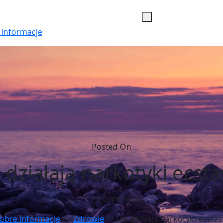
 informacje
Posted On
k działają narkotyki ecsta
0 comments
obre informacje
>>
Zdrowie
>> Jak działają narkotyki ecstas