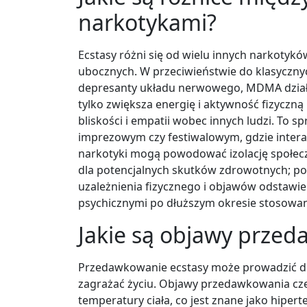
narkotykami?
Ecstasy różni się od wielu innych narkotyk
ubocznych. W przeciwieństwie do klasycznyc
depresanty układu nerwowego, MDMA działa
tylko zwiększa energię i aktywność fizyczn
bliskości i empatii wobec innych ludzi. To 
imprezowym czy festiwalowym, gdzie interak
narkotyki mogą powodować izolację społecz
dla potencjalnych skutków zdrowotnych; p
uzależnienia fizycznego i objawów odstawien
psychicznymi po dłuższym okresie stosowan
Jakie są objawy przed
Przedawkowanie ecstasy może prowadzić d
zagrażać życiu. Objawy przedawkowania cz
temperatury ciała, co jest znane jako hip