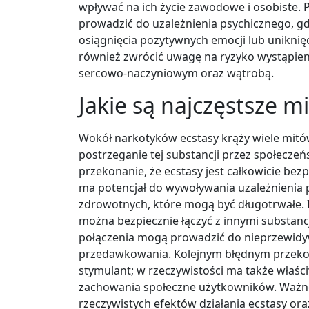
wpływać na ich życie zawodowe i osobiste. 
prowadzić do uzależnienia psychicznego, gd
osiągnięcia pozytywnych emocji lub unikni
również zwrócić uwagę na ryzyko wystąpie
sercowo-naczyniowym oraz wątrobą.
Jakie są najczęstsze m
Wokół narkotyków ecstasy krąży wiele mit
postrzeganie tej substancji przez społeczeń
przekonanie, że ecstasy jest całkowicie bez
ma potencjał do wywoływania uzależnienia
zdrowotnych, które mogą być długotrwałe. 
można bezpiecznie łączyć z innymi substancja
połączenia mogą prowadzić do nieprzewidy
przedawkowania. Kolejnym błędnym przekonan
stymulant; w rzeczywistości ma także właś
zachowania społeczne użytkowników. Ważne 
rzeczywistych efektów działania ecstasy or