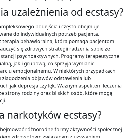
ia uzależnienia od ecstasy?
ompleksowego podejścia i często obejmuje
ane do indywidualnych potrzeb pacjenta.
t terapia behawioralna, która pomaga pacjentom
auczyć się zdrowych strategii radzenia sobie ze
ubstancji psychoaktywnych. Programy terapeutyczne
ną, jak i grupową, co sprzyja wymianie
arciu emocjonalnemu. W niektórych przypadkach
u złagodzenia objawów odstawienia lub
kich jak depresja czy lęk. Ważnym aspektem leczenia
 ze strony rodziny oraz bliskich osób, które mogą
ji.
la narkotyków ecstasy?
obejmować różnorodne formy aktywności społecznej
yzykiem zdrowotnym związanym z używaniem