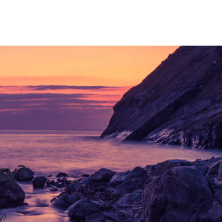
sy?
y?