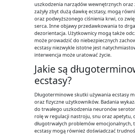
uszkodzenia narządów wewnętrznych oraz z
zażyły zbyt dużą dawkę ecstasy, mogą równi
oraz podwyższonego ciśnienia krwi, co zwi
serca. Inne objawy przedawkowania to drgaw
dezorientacja. Użytkownicy mogą także odc
może prowadzić do niebezpiecznych zacho
ecstasy niezwykle istotne jest natychmia
interwencja może uratować życie.
Jakie są długotermino
ecstasy?
Długoterminowe skutki używania ecstasy m
oraz fizyczne użytkowników. Badania wyka
do trwałego uszkodzenia neuronów seroto
rolę w regulacji nastroju, snu oraz apetytu
długotrwałych problemów emocjonalnych, ta
ecstasy mogą również doświadczać trudnośc