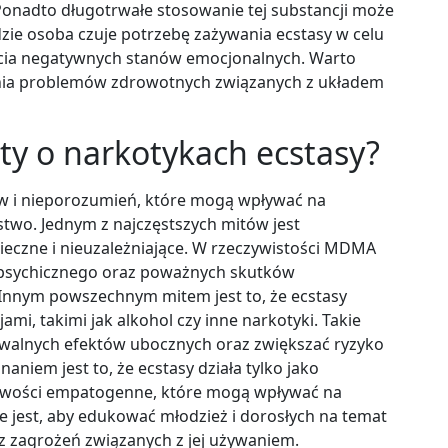
Ponadto długotrwałe stosowanie tej substancji może
zie osoba czuje potrzebę zażywania ecstasy w celu
ęcia negatywnych stanów emocjonalnych. Warto
nia problemów zdrowotnych związanych z układem
ity o narkotykach ecstasy?
ów i nieporozumień, które mogą wpływać na
stwo. Jednym z najczęstszych mitów jest
pieczne i nieuzależniające. W rzeczywistości MDMA
 psychicznego oraz poważnych skutków
Innym powszechnym mitem jest to, że ecstasy
mi, takimi jak alkohol czy inne narkotyki. Takie
walnych efektów ubocznych oraz zwiększać ryzyko
iem jest to, że ecstasy działa tylko jako
ciwości empatogenne, które mogą wpływać na
jest, aby edukować młodzież i dorosłych na temat
az zagrożeń związanych z jej używaniem.