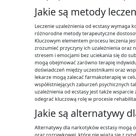
Jakie są metody leczen
Leczenie uzależnienia od ecstasy wymaga k
różnorodne metody terapeutyczne dostosow
Kluczowym elementem procesu leczenia jes
zrozumieć przyczyny ich uzależnienia oraz n
stresem i emocjami bez uciekania się do s
mogą obejmować zarówno terapię indywidual
doświadczeń między uczestnikami oraz wsp
lekarze mogą zalecać farmakoterapię w cel
współistniejących zaburzeń psychicznych ta
uzależnienia od ecstasy jest także wsparcie
odegrać kluczową rolę w procesie rehabilitac
Jakie są alternatywy d
Alternatywy dla narkotyków ecstasy mogą 
oraz rozrywkowej, które nie wiążą się z r