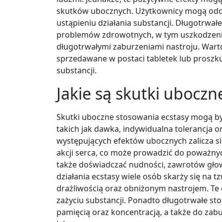
skutków ubocznych. Użytkownicy mogą odcz
ustąpieniu działania substancji. Długotrw
problemów zdrowotnych, w tym uszkodzen
długotrwałymi zaburzeniami nastroju. Warto
sprzedawane w postaci tabletek lub proszku
substancji.
Jakie są skutki uboczn
Skutki uboczne stosowania ecstasy mogą by
takich jak dawka, indywidualna tolerancja o
występujących efektów ubocznych zalicza si
akcji serca, co może prowadzić do poważn
także doświadczać nudności, zawrotów głow
działania ecstasy wiele osób skarży się na t
drażliwością oraz obniżonym nastrojem. Te
zażyciu substancji. Ponadto długotrwałe s
pamięcią oraz koncentracją, a także do zabu