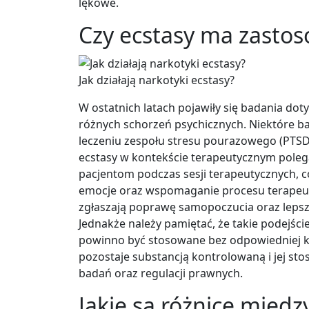
lękowe.
Czy ecstasy ma zasto
Jak działają narkotyki ecstasy?
W ostatnich latach pojawiły się badania dot
różnych schorzeń psychicznych. Niektóre 
leczeniu zespołu stresu pourazowego (PTSD
ecstasy w kontekście terapeutycznym pole
pacjentom podczas sesji terapeutycznych, co
emocje oraz wspomaganie procesu terapeut
zgłaszają poprawę samopoczucia oraz leps
Jednakże należy pamiętać, że takie podejś
powinno być stosowane bez odpowiedniej k
pozostaje substancją kontrolowaną i jej s
badań oraz regulacji prawnych.
Jakie są różnice międz