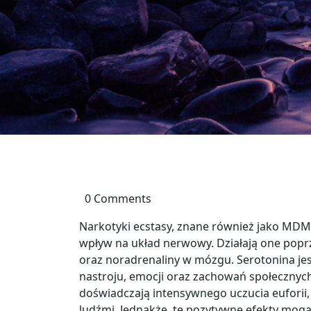
0 Comments
Narkotyki ecstasy, znane również jako MDMA
wpływ na układ nerwowy. Działają one popr
oraz noradrenaliny w mózgu. Serotonina je
nastroju, emocji oraz zachowań społecznych
doświadczają intensywnego uczucia euforii, 
ludźmi. Jednakże, te pozytywne efekty mog