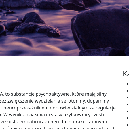
K
, to substancje psychoaktywne, które mają silny
zez zwiększenie wydzielania serotoniny, dopaminy
st neuroprzekaźnikiem odpowiedzialnym za regulację
. W wyniku działania ecstasy użytkownicy często
wzrostu empatii oraz chęci do interakcji z innymi
ą być związane z ryzykiem wystąpienia niepożądanych