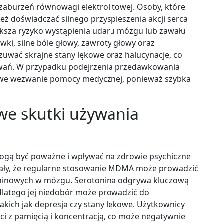
aburzeń równowagi elektrolitowej. Osoby, które
eż doświadczać silnego przyspieszenia akcji serca
ększa ryzyko wystąpienia udaru mózgu lub zawału
ki, silne bóle głowy, zawroty głowy oraz
zuwać skrajne stany lękowe oraz halucynacje, co
wań. W przypadku podejrzenia przedawkowania
stowe wezwanie pomocy medycznej, ponieważ szybka
we skutki używania
ogą być poważne i wpływać na zdrowie psychiczne
zały, że regularne stosowanie MDMA może prowadzić
ninowych w mózgu. Serotonina odgrywa kluczową
, dlatego jej niedobór może prowadzić do
kich jak depresja czy stany lękowe. Użytkownicy
i z pamięcią i koncentracją, co może negatywnie