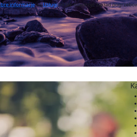
bre informacje
>>
Usługi
>> Jak otworzyć zakład pogrzebo
K