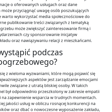
rmacje o oferowanych usługach oraz dane
a może przyciągnąć uwagę osób poszukujących
 warto wykorzystać media społecznościowe do
arne publikowanie treści związanych z tematyką
ogrzebu może zwiększyć zainteresowanie firmą i
wydarzeniach czy sponsorowanie inicjatyw
ładu oraz nawiązywaniu relacji z mieszkańcami.
wystąpić podczas
 pogrzebowego?
ię z wieloma wyzwaniami, które mogą pojawić się
najważniejszych aspektów jest zarządzanie emocjami
wile związane z utratą bliskiej osoby. W takich
onel był odpowiednio przeszkolony w zakresie empatii
oli na zapewnienie wsparcia w trudnych momentach.
j jakości usług w obliczu rosnącej konkurencji na
ików oraz dbać o nowoczesne wyposażenie zakładu,