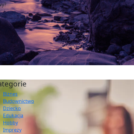
wy?
ategorie
Biznes
Budownictwo
Dziecko
Edukacja
Hobby
Imprezy