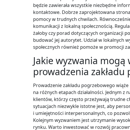
będzie zawierała wszystkie niezbędne info
kontaktowe. Dobrze zaprojektowana stron
pomocy w trudnych chwilach. Równocześnie
komunikacji z lokalną społecznością. Regul
żałoby czy porad dotyczących organizacji p
budować jej autorytet. Udział w lokalnych 
społecznych również pomoże w promocji zak
Jakie wyzwania mogą 
prowadzenia zakładu
Prowadzenie zakładu pogrzebowego wiąże s
na różnych etapach działalności. Jednym z 
klientów, którzy często przeżywają trudne ch
sytuacjach niezwykle istotne jest, aby pers
i umiejętności interpersonalnych, co pozw
Kolejnym wyzwaniem jest utrzymanie wysokie
rynku. Warto inwestować w rozwój pracown