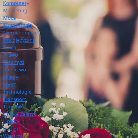
Komputery
Marketing
Moda
Motoryzacja
Nieruchomości
Obcojęzyczne
Praca
Prawo
Przemysł
Rolnictwo
Sklepy
Sport
Technologie
Transport
Turystyka
Ukryte Zajawki
Uroda
Usługi
Wnętrza