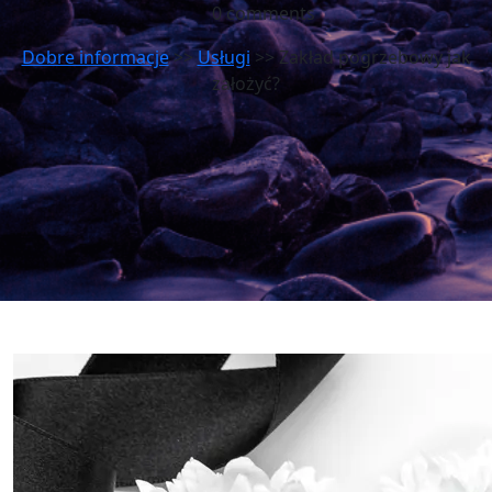
0 comments
Dobre informacje
>>
Usługi
>> Zakład pogrzebowy jak
założyć?