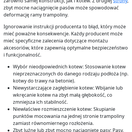
zarówno samej konstrukcji, jak i kotew. Z drugiej
strony
,
zbyt mocne naciągnięcie pasów może spowodować
deformację ramy trampoliny.
Ignorowanie instrukcji producenta to błąd, który może
mieć poważne konsekwencje. Każdy producent może
mieć specyficzne zalecenia dotyczące montażu
akcesoriów, które zapewnią optymalne bezpieczeństwo
i funkcjonalność.
Wybór nieodpowiednich kotew: Stosowanie kotew
nieprzeznaczonych do danego rodzaju podłoża (np.
kotwy do trawy na betonie).
Niewystarczające zagłębienie kotew: Wbijanie lub
wkręcanie kotew na zbyt małą głębokość, co
zmniejsza ich stabilność.
Niewłaściwe rozmieszczenie kotew: Skupianie
punktów mocowania na jednej stronie trampoliny
zamiast równomiernego rozłożenia.
Zbyt luźne lub zbyt mocno naciągnięte pasy: Pasy,