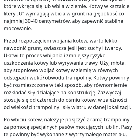
które wkręca się lub wbija w ziemię. Kotwy w kształcie
litery „U” wymagają wbicia w grunt na głębokość co
najmniej 30-40 centymetrów, aby zapewnić stabilne
mocowanie.
Przed rozpoczęciem wbijania kotew, warto lekko
nawodnić grunt, zwłaszcza jeśli jest suchy i twardy.
Ułatwi to proces wbijania i zmniejszy ryzyko
uszkodzenia kotwy lub wyrywania trawy. Użyj młota,
aby stopniowo wbijać kotwy w ziemię w równych
odstępach wokół obwodu trampoliny. Kotwy powinny
być rozmieszczone w taki sposób, aby równomiernie
rozkładać siły działające na konstrukcję. Zazwyczaj
stosuje się od czterech do ośmiu kotew, w zależności
od wielkości trampoliny i siły wiatru w danej lokalizacji.
Po wbiciu kotew, należy je połączyć z ramą trampoliny
za pomocą specjalnych pasów mocujących lub lin. Pasy
te powinny być wykonane z wytrzymałego materiału,