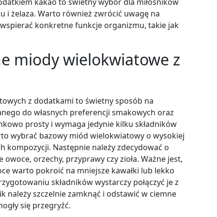
dodatkiem kakao to świetny wybór dla miłośników
u i żelaza. Warto również zwrócić uwagę na
wspierać konkretne funkcje organizmu, takie jak
ne miody wielokwiatowe z
owych z dodatkami to świetny sposób na
nego do własnych preferencji smakowych oraz
nkowo prosty i wymaga jedynie kilku składników
arto wybrać bazowy miód wielokwiatowy o wysokiej
ch kompozycji. Następnie należy zdecydować o
 owoce, orzechy, przyprawy czy zioła. Ważne jest,
ce warto pokroić na mniejsze kawałki lub lekko
rzygotowaniu składników wystarczy połączyć je z
ik należy szczelnie zamknąć i odstawić w ciemne
mogły się przegryźć.