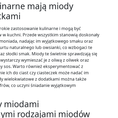
linarne mają miody
tkami
okie zastosowanie kulinarne i mogą być
 w kuchni. Przede wszystkim stanowią doskonały
 lemoniada, nadając im wyjątkowego smaku oraz
rtu naturalnego lub owsianki, co wzbogaci te
z słodki smak. Miody te świetnie sprawdzają się
 wystarczy wymieszać je z oliwą z oliwek oraz
ny sos. Warto również eksperymentować z
e ich do ciast czy ciasteczek może nadać im
dy wielokwiatowe z dodatkami można także
frów, co uczyni śniadanie wyjątkowym
zy miodami
nymi rodzajami miodów