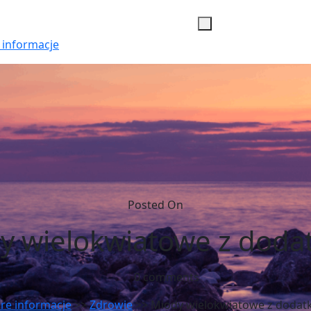
 informacje
Posted On
y wielokwiatowe z doda
0 comments
re informacje
>>
Zdrowie
>> Miody wielokwiatowe z dodat