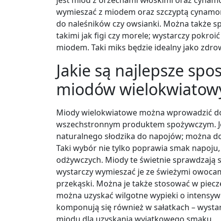
wymieszać z miodem oraz szczyptą cynamonu
do naleśników czy owsianki. Można także 
takimi jak figi czy morele; wystarczy pokroi
miodem. Taki miks będzie idealny jako zdr
Jakie są najlepsze sp
miodów wielokwiatowy
Miody wielokwiatowe można wprowadzić do d
wszechstronnym produktem spożywczym. Jed
naturalnego słodzika do napojów; można do
Taki wybór nie tylko poprawia smak napoju
odżywczych. Miody te świetnie sprawdzają s
wystarczy wymieszać je ze świeżymi owocam
przekąski. Można je także stosować w piecze
można uzyskać wilgotne wypieki o intensy
komponują się również w sałatkach – wystar
miodu dla uzyskania wyjątkowego smaku.