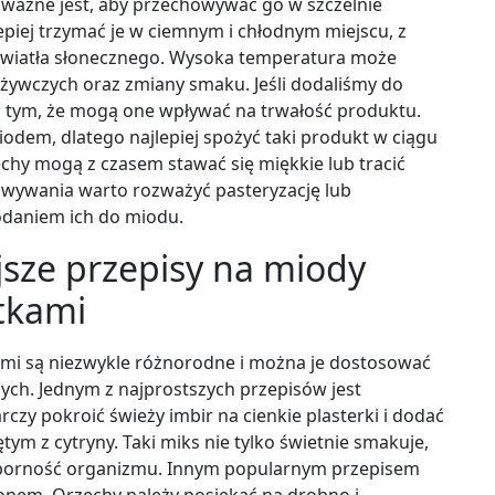
o ważne jest, aby przechowywać go w szczelnie
epiej trzymać je w ciemnym i chłodnym miejscu, z
 światła słonecznego. Wysoka temperatura może
żywczych oraz zmiany smaku. Jeśli dodaliśmy do
 tym, że mogą one wpływać na trwałość produktu.
em, dlatego najlepiej spożyć taki produkt w ciągu
echy mogą z czasem stawać się miękkie lub tracić
wywania warto rozważyć pasteryzację lub
odaniem ich do miodu.
jsze przepisy na miody
tkami
mi są niezwykle różnorodne i można je dostosować
ch. Jednym z najprostszych przepisów jest
czy pokroić świeży imbir na cienkie plasterki i dodać
ym z cytryny. Taki miks nie tylko świetnie smakuje,
odporność organizmu. Innym popularnym przepisem
onem. Orzechy należy posiekać na drobno i