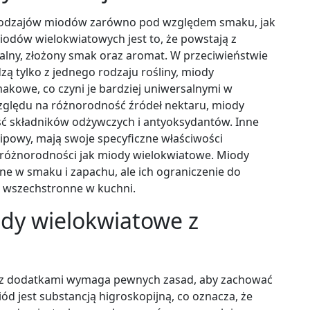
 rodzajów miodów zarówno pod względem smaku, jak
iodów wielokwiatowych jest to, że powstają z
alny, złożony smak oraz aromat. W przeciwieństwie
tylko z jednego rodzaju rośliny, miody
akowe, co czyni je bardziej uniwersalnymi w
zględu na różnorodność źródeł nektaru, miody
ość składników odżywczych i antyoksydantów. Inne
lipowy, mają swoje specyficzne właściwości
j różnorodności jak miody wielokwiatowe. Miody
 w smaku i zapachu, ale ich ograniczenie do
j wszechstronne w kuchni.
dy wielokwiatowe z
z dodatkami wymaga pewnych zasad, aby zachować
ód jest substancją higroskopijną, co oznacza, że