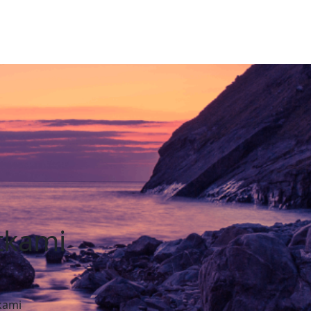
tkami
kami