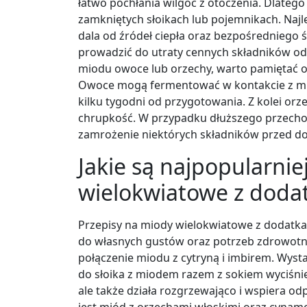
łatwo pochłania wilgoć z otoczenia. Dlateg
zamkniętych słoikach lub pojemnikach. Najl
dala od źródeł ciepła oraz bezpośredniego
prowadzić do utraty cennych składników od
miodu owoce lub orzechy, warto pamiętać o
Owoce mogą fermentować w kontakcie z miod
kilku tygodni od przygotowania. Z kolei orz
chrupkość. W przypadku dłuższego przecho
zamrożenie niektórych składników przed d
Jakie są najpopularnie
wielokwiatowe z doda
Przepisy na miody wielokwiatowe z dodatka
do własnych gustów oraz potrzeb zdrowotny
połączenie miodu z cytryną i imbirem. Wystar
do słoika z miodem razem z sokiem wyciśnięt
ale także działa rozgrzewająco i wspiera 
jest miód z orzechami włoskimi oraz cynam