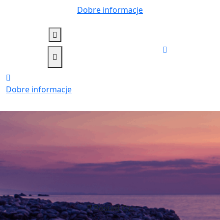
Skip
Dobre informacje
to
content
Dobre informacje
Posted On